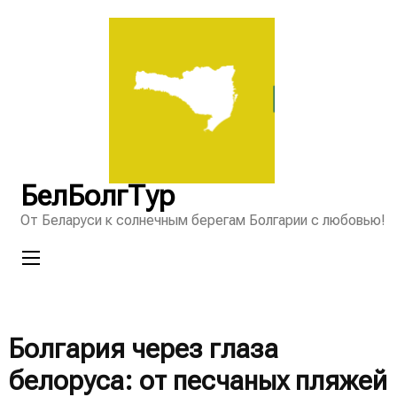
Перейти
к
содержимому
(нажмите
Enter)
БелБолгТур
От Беларуси к солнечным берегам Болгарии с любовью!
Болгария через глаза
белоруса: от песчаных пляжей